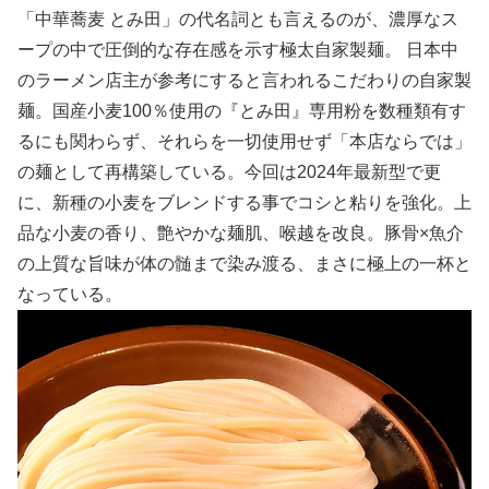
「中華蕎麦 とみ田」の代名詞とも言えるのが、濃厚なス
ープの中で圧倒的な存在感を示す極太自家製麺。 日本中
のラーメン店主が参考にすると言われるこだわりの自家製
麺。国産小麦100％使用の『とみ田』専用粉を数種類有す
るにも関わらず、それらを一切使用せず「本店ならでは」
の麺として再構築している。今回は2024年最新型で更
に、新種の小麦をブレンドする事でコシと粘りを強化。上
品な小麦の香り、艶やかな麺肌、喉越を改良。豚骨×魚介
の上質な旨味が体の髄まで染み渡る、まさに極上の一杯と
なっている。