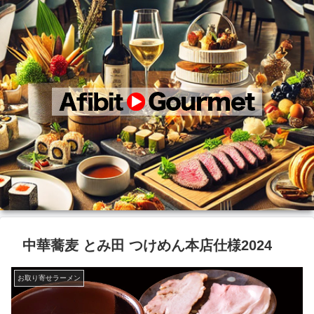
中華蕎麦 とみ田 つけめん本店仕様2024
お取り寄せラーメン