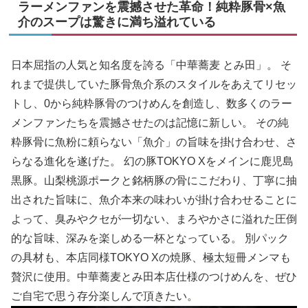
ラーメンファンを震撼させた革命！純粋豚骨×魚
介のスープは驚きに満ち溢れている
日本屈指の人気と知名度を誇る「中華蕎麦 とみ田」。 そ
れまで提供していた豚骨魚介系のスタイルをあえてリセッ
トし、0から純粋豚骨のつけめんを創造し、数多くのラー
メンファンたちを震撼させたのは記憶に新しい。 その純
粋豚骨に魚粉に頼らない「魚介」の旨味を掛け合わせ、さ
らなる進化を遂げた。 幻の豚TOKYO Xをメインに鹿児島
黒豚。山梨桃源ポークと銘柄豚の骨にこだわり、丁寧に抽
出された旨味に、魚介本来の味わいが掛け合わせることに
よって、臭みやクセが一切ない、まろやかさに溢れた圧倒
的な旨味、深みを楽しめる一杯となっている。 別パック
の具材も、本店同様TOKYO Xの焼豚、極太短冊メンマも
贅沢に使用。中華蕎麦とみ田本店仕様のつけめんを、ぜひ
ご自宅で思う存分楽しんで頂きたい。