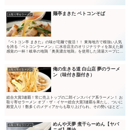
く激戦区の新宿は大久保の土地に開業。どこか懐...
麺亭まきた ベトコンそば
お取り寄せラーメン
『ベトコン亭 まきた』の味が宅麺で復活！！ 東海地方で根強い人気
を誇る「ベトコンラーメン」に水谷店主のオリジナリティを加えた新
感覚の一杯！岐阜の地鶏「奥美濃古地鶏」を使用した清湯スープに唐
辛子の刺激を加え、ニンニクが効いた塩タレで仕...
俺の生きる道 白山店 夢のラーメ
お取り寄せラーメン
ン（味付き脂付き）
総合大賞3連覇！常に売上トップの二郎インスパイア系ラーメン！ お
取り寄せラーメン オブ・ザ・イヤー総合大賞3連覇を果たし、ついに
殿堂入り！数多くのメディアからも取り上げられ、その勢いはとどま
るところを知らない。 a...
めんや天夢 煮干らーめん【ヤバ
お取り寄せラーメン
ニボ】醤油