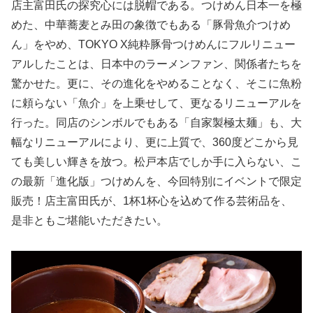
店主富田氏の探究心には脱帽である。つけめん日本一を極
めた、中華蕎麦とみ田の象徴でもある「豚骨魚介つけめ
ん」をやめ、TOKYO X純粋豚骨つけめんにフルリニュー
アルしたことは、日本中のラーメンファン、関係者たちを
驚かせた。更に、その進化をやめることなく、そこに魚粉
に頼らない「魚介」を上乗せして、更なるリニューアルを
行った。同店のシンボルでもある「自家製極太麺」も、大
幅なリニューアルにより、更に上質で、360度どこから見
ても美しい輝きを放つ。松戸本店でしか手に入らない、こ
の最新「進化版」つけめんを、今回特別にイベントで限定
販売！店主富田氏が、1杯1杯心を込めて作る芸術品を、
是非ともご堪能いただきたい。