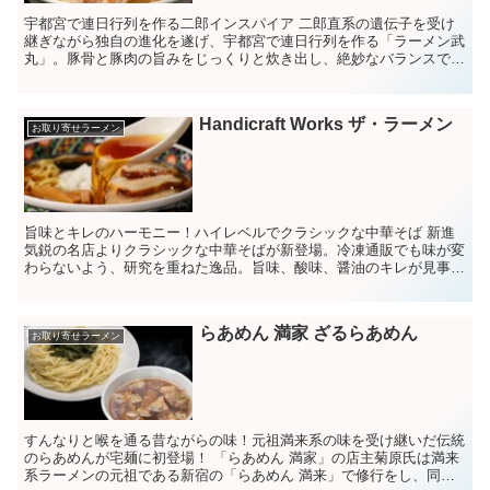
宇都宮で連日行列を作る二郎インスパイア 二郎直系の遺伝子を受け
継ぎながら独自の進化を遂げ、宇都宮で連日行列を作る「ラーメン武
丸」。豚骨と豚肉の旨みをじっくりと炊き出し、絶妙なバランスで仕
上げられるスープと、強力粉で作られる平打ち麺が...
Handicraft Works ザ・ラーメン
お取り寄せラーメン
旨味とキレのハーモニー！ハイレベルでクラシックな中華そば 新進
気鋭の名店よりクラシックな中華そばが新登場。冷凍通販でも味が変
わらないよう、研究を重ねた逸品。旨味、酸味、醤油のキレが見事な
ハーモニーを奏でるハイレベルな中華そば。 ...
らあめん 満家 ざるらあめん
お取り寄せラーメン
すんなりと喉を通る昔ながらの味！元祖満来系の味を受け継いだ伝統
のらあめんが宅麺に初登場！ 「らあめん 満家」の店主菊原氏は満来
系ラーメンの元祖である新宿の「らあめん 満来」で修行をし、同じ