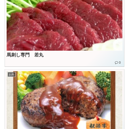
馬刺し専門 若丸
0
お肉