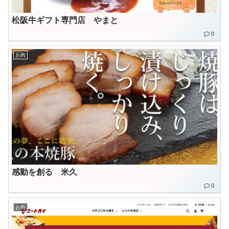
松阪牛ギフト専門店 やまと
0
お肉
感動を創る 米久
0
お肉