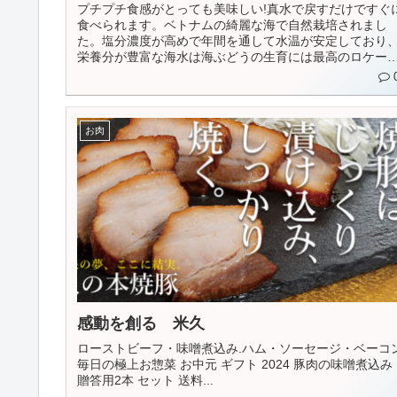
プチプチ食感がとっても美味しい!真水で戻すだけですぐ
食べられます。ベトナムの綺麗な海で自然栽培されまし
た。塩分濃度が高めで年間を通して水温が安定しており
栄養分が豊富な海水は海ぶどうの生育には最高のロケー
ョンです。また強い直射...
お肉
感動を創る 米久
ローストビーフ・味噌煮込み.ハム・ソーセージ・ベーコ
毎日の極上お惣菜 お中元 ギフト 2024 豚肉の味噌煮込み
贈答用2本 セット 送料...