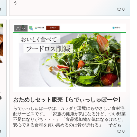
う...
0
0
グルメ
な
使
おためしセット販売【らでぃっしゅぼーや】
らでぃっしゅぼーやは、カラダと環境にもやさしい食材宅
配サービスです。 「家族の健康が気になるけど、つい野菜
不足になりがち・・・」 「食品添加物が気になるけれど、
安心できる食材を買い集めるのは骨が折れる」 「子どもに
も楽...
0
0