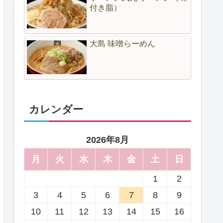
付き脂）
大島 味噌らーめん
カレンダー
2026年8月
月
火
水
木
金
土
日
1
2
3
4
5
6
7
8
9
10
11
12
13
14
15
16