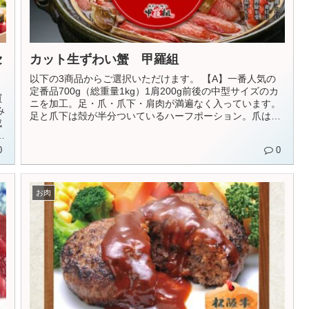
セ
カット生ずわい蟹 甲羅組
以下の3商品からご選択いただけます。 【A】一番人気の
定番品700g（総重量1kg）1肩200g前後の中型サイズのカ
買
ニを加工。足・爪・爪下・肩肉が満遍なく入っています。
足と爪下は殻が半分ついているハーフポーション。爪はリ
成
ング...
0
0
お肉