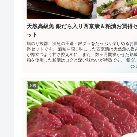
天然高級魚 銀だら入り西京漬＆粕漬お買得
ット
脂のり抜群。漬魚の王道・銀ダラをたっぷり楽しめるお
得セットです。 酒粕を隠し味にした西京漬は天然魚の旨み
が際立つよう甘さ控えめに。また、数ヶ月間寝かせた熟
粕を使用した粕漬はコクと深い味わいが特徴です。 銀ダラ
の西京...
お肉