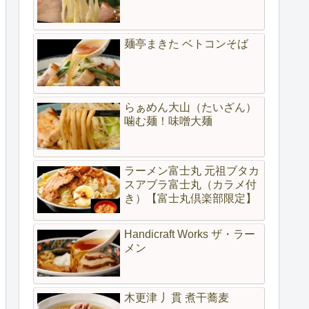
麺亭まきた ベトコンそば
らぁめん大山（たいざん）
噛む麺！味噌大麺
ラーメン富士丸 元祖ブタカ
スアブラ富士丸（カラメ付
き）【富士丸倶楽部限定】
Handicraft Works ザ・ラー
メン
木更津 丿貫 煮干蕎麦