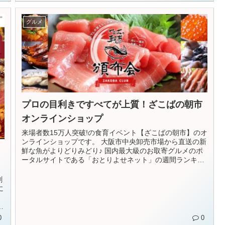
グルメ
プロの目利きですべてが上質！ざこばの朝市
オンラインショップ
来場者数15万人突破!の食育イベント【ざこばの朝市】のオ
ンラインショップです。 大阪市中央卸売市場から直送の新
鮮な魚がよりどりみどり♪ 国内最大級のお取寄グルメのポ
ータルサイトである「おとりよせネット」の週間ランキン
グで１...
創
に
日
0
0