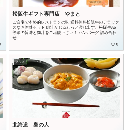
松阪牛ギフト専門店 やまと
ご自宅で本格的レストランの味 送料無料松阪牛のデラック
スなお惣菜セット 肉汁がじゅわっと溢れ出す。松阪牛A5
等級の旨味と肉汁をご堪能下さい！ ハンバーグ 詰め合わ
せ...
0
0
グルメ
北海道 島の人