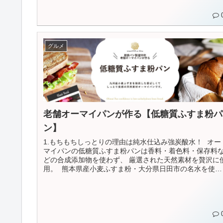
グルメ
老舗オーマイパンが作る【低糖質ふすま粉パ
ン】
1.もちもちしっとりの理由は純水仕込み強炭酸水！ オー
マイパンの低糖質ふすま粉パンは香料・着色料・保存料
どの合成添加物を使わず、 厳選された天然素材を贅沢に
用。 熊本県産小麦ふすま粉・大分県日田市の名水を使用
した強炭酸仕込みです。 2...