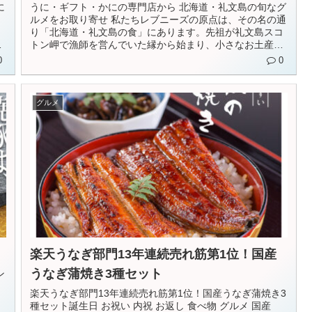
に
うに・ギフト・かにの専門店から 北海道・礼文島の旬なグ
ルメをお取り寄せ 私たちレブニーズの原点は、その名の通
、
り「北海道・礼文島の食」にあります。先祖が礼文島スコ
シ
トン岬で漁師を営んでいた縁から始まり、小さなお土産店
のお手伝いか...
0
0
グルメ
楽天うなぎ部門13年連続売れ筋第1位！国産
うなぎ蒲焼き3種セット
ン
楽天うなぎ部門13年連続売れ筋第1位！国産うなぎ蒲焼き3
種セット誕生日 お祝い 内祝 お返し 食べ物 グルメ 国産